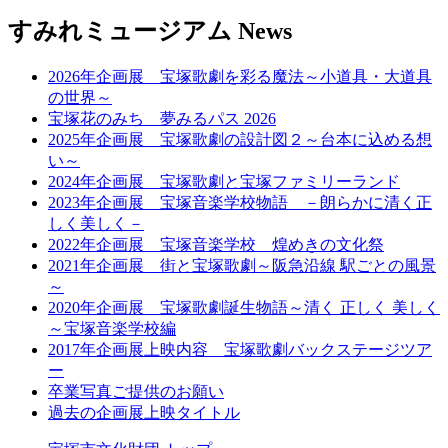
すみれミュージアム News
2026年企画展 宝塚歌劇を彩る魔法～小道具・大道具
の世界～
宝塚花のみち 夢みるパス 2026
2025年企画展 宝塚歌劇の設計図２～台本に込める想
い～
2024年企画展 宝塚歌劇と宝塚ファミリーランド
2023年企画展 宝塚音楽学校物語 －朗らかに清く正
しく美しく－
2022年企画展 宝塚音楽学校 煌めきの文化祭
2021年企画展 街と宝塚歌劇～阪急沿線 駅ごとの風景
～
2020年企画展 宝塚歌劇誕生物語～清く 正しく 美しく
～宝塚音楽学校編
2017年企画展上映内容 宝塚歌劇バックステージツア
ー
卒業写真ご提供のお願い
過去の企画展上映タイトル