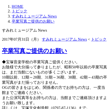
HOME
トピック
すみれミュージアム News
卒業写真ご提供のお願い
すみれミュージアム News
2017年07月31日（月）
すみれミュージアム News
<
トピック
卒業写真ご提供のお願い
◆宝塚音楽学校の卒業写真ご提供ください。
お陰様で大分揃って参りましたが、昭和50年以前の卒業写真
は、まだ当館にないものが多くございます。
10期以前、12期～28期、31期～36期、38期、42期～43期の卒
業写真がまだ揃っておりません。
OGの皆さまをはじめ、関係者の方でお持ちの方は、一度当
館までご連絡ください。
また公演写真等をお持ちの方は、当館までご連絡頂けますよ
うお願い致します。
詳しくは、宝塚文化創造館（0797-87-1136）まで。