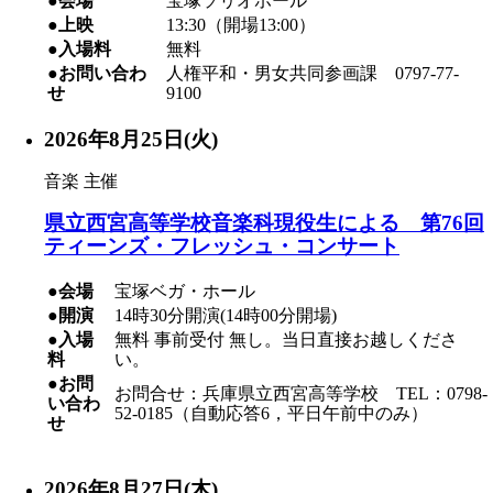
●会場
宝塚ソリオホール
●上映
13:30（開場13:00）
●入場料
無料
●お問い合わ
人権平和・男女共同参画課 0797-77-
せ
9100
2026年8月25日(火)
音楽
主催
県立西宮高等学校音楽科現役生による 第76回
ティーンズ・フレッシュ・コンサート
●会場
宝塚ベガ・ホール
●開演
14時30分開演(14時00分開場)
●入場
無料 事前受付 無し。当日直接お越しくださ
料
い。
●お問
お問合せ：兵庫県立西宮高等学校 TEL：0798-
い合わ
52-0185（自動応答6，平日午前中のみ）
せ
2026年8月27日(木)