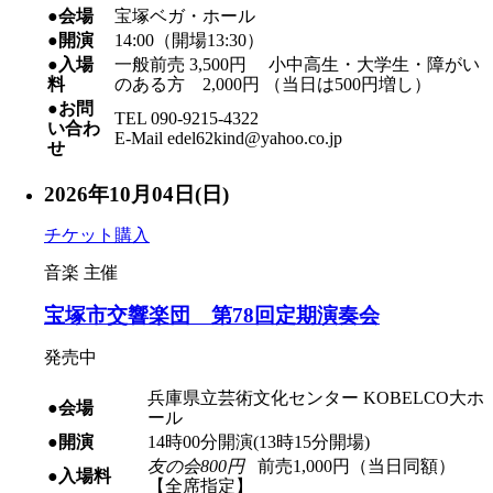
●会場
宝塚ベガ・ホール
●開演
14:00（開場13:30）
●入場
一般前売 3,500円 小中高生・大学生・障がい
料
のある方 2,000円 （当日は500円増し）
●お問
TEL 090-9215-4322
い合わ
E-Mail edel62kind@yahoo.co.jp
せ
2026年10月04日(日)
チケット購入
音楽
主催
宝塚市交響楽団 第78回定期演奏会
発売中
兵庫県立芸術文化センター KOBELCO大ホ
●会場
ール
●開演
14時00分開演(13時15分開場)
友の会800円
前売1,000円（当日同額）
●入場料
【全席指定】