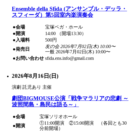
Ensemble della Sfida (アンサンブル・デッラ・
スフィーダ）第5回室内楽演奏会
●会場
宝塚ベガ・ホール
●開演
14:00 （開場13:30）
●入場料
500円
友の会 2026年7月02日(木) 10:00〜
●発売日
一般 2026年7月02日(木) 10:00〜
●お問い合わせ
sfida.ens.info@gmail.com
2026年8月16日(日)
演劇
託児あり
主催
劇団BIGMOUSE公演「戦争マラリアの悲劇 ～
波照間島・島民は語る～」
●会場
宝塚ソリオホール
①11:00開演 ②15:00開演 （各回とも30
●開演
分前開場）