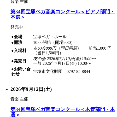
音楽
主催
第34回宝塚ベガ音楽コンクール＜ピアノ部門・
本選＞
発売中
●会場
宝塚ベガ・ホール
●開演
10:00開始（開場9:30）
友の会800円（同日同額）
前売1,000 円
●入場料
（当日1,500円）
友の会 2026年7月10日(金) 10:00〜
●発売日
一般 2026年7月17日(金) 10:00〜
●お問い合
宝塚市文化財団 0797-85-8844
わせ
2026年9月12日(土)
音楽
主催
第34回宝塚ベガ音楽コンクール＜木管部門・本
選＞