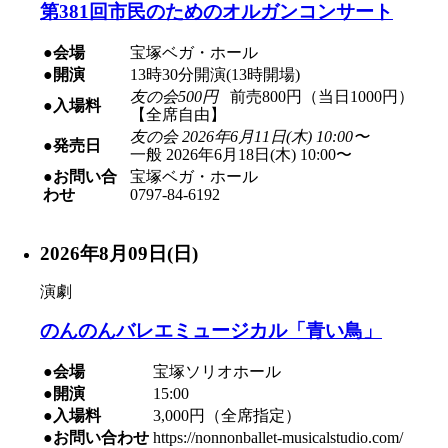
第381回市民のためのオルガンコンサート
●会場
宝塚ベガ・ホール
●開演
13時30分開演(13時開場)
友の会500円
前売800円（当日1000円）
●入場料
【全席自由】
友の会 2026年6月11日(木) 10:00〜
●発売日
一般 2026年6月18日(木) 10:00〜
●お問い合
宝塚ベガ・ホール
わせ
0797-84-6192
2026年8月09日(日)
演劇
のんのんバレエミュージカル「青い鳥」
●会場
宝塚ソリオホール
●開演
15:00
●入場料
3,000円（全席指定）
●お問い合わせ
https://nonnonballet-musicalstudio.com/