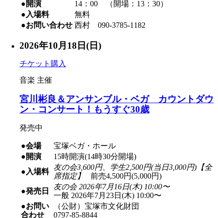
●開演
14：00 （開場：13：30）
●入場料
無料
●お問い合わせ
西村 090-3785-1182
2026年10月18日(日)
チケット購入
音楽
主催
宮川彬良＆アンサンブル・ベガ カウントダウ
ン・コンサート！もうすぐ30歳
発売中
●会場
宝塚ベガ・ホール
●開演
15時開演(14時30分開場)
友の会3,600円、学生2,500円(当日3,000円)【全
●入場料
席指定】
前売4,500円(5,000円)
友の会 2026年7月16日(木) 10:00〜
●発売日
一般 2026年7月23日(木) 10:00〜
●お問い
（公財）宝塚市文化財団
合わせ
0797-85-8844