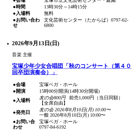
●会場
宝塚市立文化芸術センター・庭園
●時間
13時30分～14時15分
●入場料
無料
●お問い合わ
文化芸術センター（たからば）0797-62-
せ
6800
2026年9月13日(日)
音楽
主催
宝塚少年少女合唱団「秋のコンサート（第４０
回卒団演奏会）」
●会場
宝塚ベガ・ホール
●開演
15時00分開演(14時30分開場)
友の会800円
前売1,000円（当日同額）
●入場料
【全席自由】
友の会 2026年8月10日(月) 10:00〜
●発売日
一般 2026年8月10日(月) 10:00〜
●お問い合
宝塚ベガ・ホール
わせ
0797-84-6192