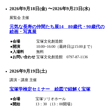
2026年9月18日(金) 〜2026年9月23日(水)
展覧会
主催
元気な長寿の仲間たち展14 80歳代・90歳代の
絵画・写真展
●会場
宝塚文化創造館
●開演
10:00~16:00（最終日は15:00まで）
●入場料
無料
●お問い合わせ
宝塚文化創造館 0797-87-1136
2026年9月19日(土)
講演・講座
主催
宝塚学検定セミナー 絵図で紐解く宝塚
●会場
宝塚ソリオホール
●開始
13：30 （13：00開場）