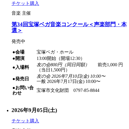
チケット購入
音楽
主催
第34回宝塚ベガ音楽コンクール＜声楽部門・本
選＞
発売中
●会場
宝塚ベガ・ホール
●開演
13:00開始（開場12:30）
友の会800円（同日同額）
前売1,000 円
●入場料
（当日1,500円）
友の会 2026年7月10日(金) 10:00〜
●発売日
一般 2026年7月17日(金) 10:00〜
●お問い合
宝塚市文化財団 0797-85-8844
わせ
2026年9月05日(土)
チケット購入