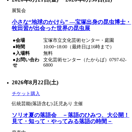
展覧会
小さな“地球のかけら” ―宝塚出身の昆虫博士・
牧田習が出会った世界の昆虫展
●会場
宝塚市立文化芸術センター・庭園
●時間
10:00~18:00（最終日は16時まで）
●入場料
無料
●お問い合わ
文化芸術センター（たからば）0797-62-
せ
6800
2026年8月22日(土)
チケット購入
伝統芸能(落語含む)
託児あり
主催
ソリオ夏の落語会 －落語のひみつ、大公開！
見て・知って・やってみる落語の時間－