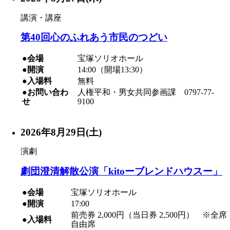
講演・講座
第40回心のふれあう市民のつどい
●会場
宝塚ソリオホール
●開演
14:00（開場13:30）
●入場料
無料
●お問い合わ
人権平和・男女共同参画課 0797-77-
せ
9100
2026年8月29日(土)
演劇
劇団澄清解散公演「kitoーブレンドハウスー」
●会場
宝塚ソリオホール
●開演
17:00
前売券 2,000円（当日券 2,500円） ※全席
●入場料
自由席