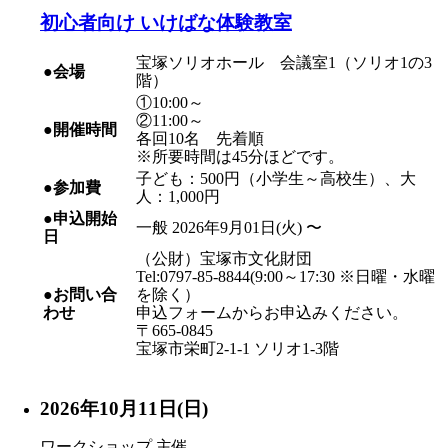
初心者向け いけばな体験教室
宝塚ソリオホール 会議室1（ソリオ1の3
●会場
階）
①10:00～
②11:00～
●開催時間
各回10名 先着順
※所要時間は45分ほどです。
子ども：500円（小学生～高校生）、大
●参加費
人：1,000円
●申込開始
一般 2026年9月01日(火) 〜
日
（公財）宝塚市文化財団
Tel:0797-85-8844(9:00～17:30 ※日曜・水曜
●お問い合
を除く）
わせ
申込フォームからお申込みください。
〒665-0845
宝塚市栄町2-1-1 ソリオ1-3階
2026年10月11日(日)
ワークショップ
主催