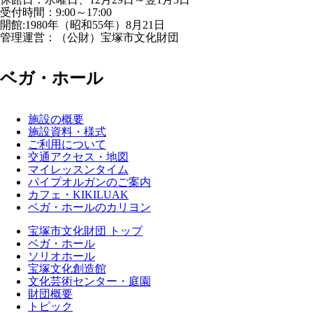
受付時間：9:00～17:00
開館:1980年（昭和55年）8月21日
管理運営：（公財）宝塚市文化財団
ベガ・ホール
施設の概要
施設資料・様式
ご利用について
交通アクセス・地図
マイレッスンタイム
パイプオルガンのご案内
カフェ・KIKILUAK
ベガ・ホールのカリヨン
宝塚市文化財団 トップ
ベガ・ホール
ソリオホール
宝塚文化創造館
文化芸術センター・庭園
財団概要
トピック