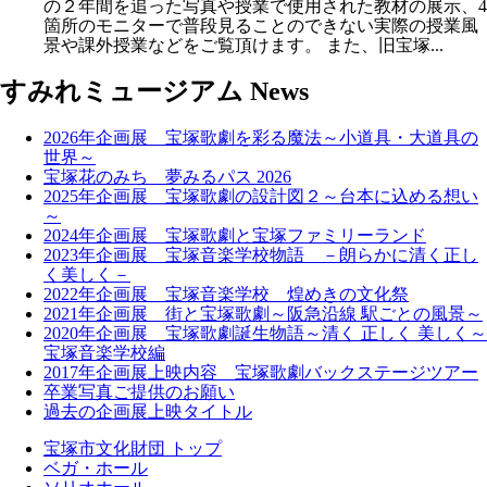
の２年間を追った写真や授業で使用された教材の展示、4
箇所のモニターで普段見ることのできない実際の授業風
景や課外授業などをご覧頂けます。 また、旧宝塚...
すみれミュージアム News
2026年企画展 宝塚歌劇を彩る魔法～小道具・大道具の
世界～
宝塚花のみち 夢みるパス 2026
2025年企画展 宝塚歌劇の設計図２～台本に込める想い
～
2024年企画展 宝塚歌劇と宝塚ファミリーランド
2023年企画展 宝塚音楽学校物語 －朗らかに清く正し
く美しく－
2022年企画展 宝塚音楽学校 煌めきの文化祭
2021年企画展 街と宝塚歌劇～阪急沿線 駅ごとの風景～
2020年企画展 宝塚歌劇誕生物語～清く 正しく 美しく～
宝塚音楽学校編
2017年企画展上映内容 宝塚歌劇バックステージツアー
卒業写真ご提供のお願い
過去の企画展上映タイトル
宝塚市文化財団 トップ
ベガ・ホール