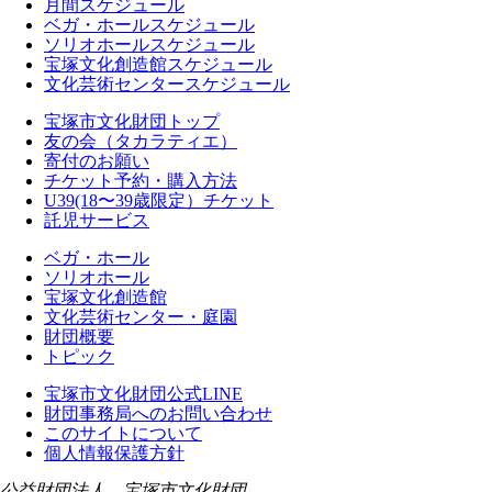
月間スケジュール
ベガ・ホールスケジュール
ソリオホールスケジュール
宝塚文化創造館スケジュール
文化芸術センタースケジュール
宝塚市文化財団トップ
友の会（タカラティエ）
寄付のお願い
チケット予約・購入方法
U39(18〜39歳限定）チケット
託児サービス
ベガ・ホール
ソリオホール
宝塚文化創造館
文化芸術センター・庭園
財団概要
トピック
宝塚市文化財団公式LINE
財団事務局へのお問い合わせ
このサイトについて
個人情報保護方針
公益財団法人 宝塚市文化財団