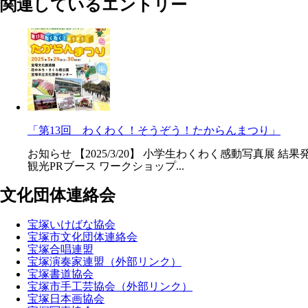
関連しているエントリー
「第13回 わくわく！そうぞう！たからんまつり」
お知らせ 【2025/3/20】 小学生わくわく感動写真展 結
観光PRブース ワークショップ...
文化団体連絡会
宝塚いけばな協会
宝塚市文化団体連絡会
宝塚合唱連盟
宝塚演奏家連盟（外部リンク）
宝塚書道協会
宝塚市手工芸協会（外部リンク）
宝塚日本画協会