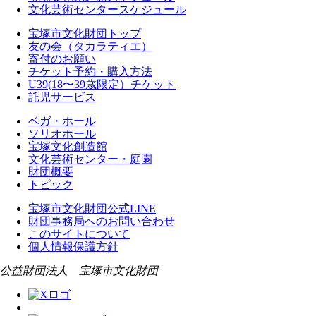
文化芸術センタースケジュール
宝塚市文化財団トップ
友の会（タカラティエ）
寄付のお願い
チケット予約・購入方法
U39(18〜39歳限定）チケット
託児サービス
ベガ・ホール
ソリオホール
宝塚文化創造館
文化芸術センター・庭園
財団概要
トピック
宝塚市文化財団公式LINE
財団事務局へのお問い合わせ
このサイトについて
個人情報保護方針
公益財団法人 宝塚市文化財団