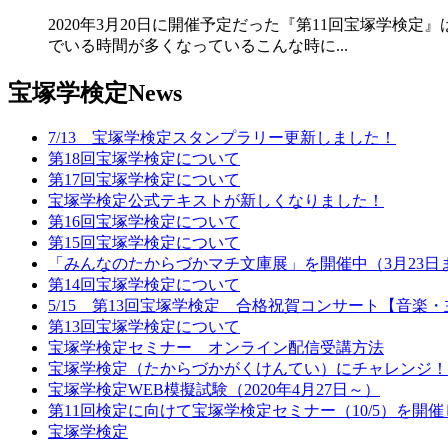
2020年3月20日に開催予定だった『第11回宝塚学
でいる時間が多くなっているこんな時に...
宝塚学検定News
7/13 宝塚学検定スタンプラリー更新しました！
第18回宝塚学検定について
第17回宝塚学検定について
宝塚学検定公式テキストが新しくなりました！
第16回宝塚学検定について
第15回宝塚学検定について
「みんなのたからづかマチ文庫展」を開催中（3月23日
第14回宝塚学検定について
5/15 第13回宝塚学検定 合格祝賀コンサート【音楽
第13回宝塚学検定について
宝塚学検定セミナー オンライン配信受講方法
宝塚学検定（たからづかがくけんてい）にチャレンジ！
宝塚学検定WEB模擬試験（2020年4月27日～）
第11回検定に向けて宝塚学検定セミナー（10/5）を開
宝塚学検定