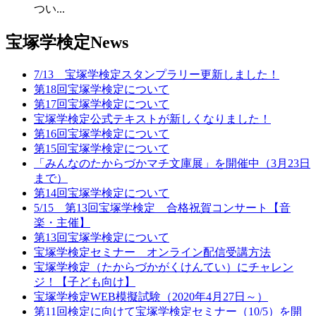
つい...
宝塚学検定News
7/13 宝塚学検定スタンプラリー更新しました！
第18回宝塚学検定について
第17回宝塚学検定について
宝塚学検定公式テキストが新しくなりました！
第16回宝塚学検定について
第15回宝塚学検定について
「みんなのたからづかマチ文庫展」を開催中（3月23日
まで）
第14回宝塚学検定について
5/15 第13回宝塚学検定 合格祝賀コンサート【音
楽・主催】
第13回宝塚学検定について
宝塚学検定セミナー オンライン配信受講方法
宝塚学検定（たからづかがくけんてい）にチャレン
ジ！【子ども向け】
宝塚学検定WEB模擬試験（2020年4月27日～）
第11回検定に向けて宝塚学検定セミナー（10/5）を開