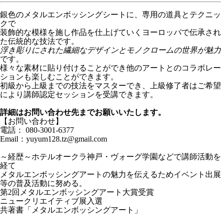
銀色のメタルエンボッシングシートに、専用の道具とテクニッ
クで
装飾的な模様を施し作品を仕上げていくヨーロッパで伝承され
た伝統的な技法です。
浮き彫りにされた繊細なデザインとモノクロームの世界が魅力
です。
様々な素材に貼り付けることができ他のアートとのコラボレー
ションも楽しむことができます。
初級から上級までの技法をマスターでき、上級修了者はご希望
により講師認定セッションを受講できます。
詳細はお問い合わせ先までお願いいたします。
【お問い合わせ】
電話： 080-3001-6377
Email：yuyum128.tz@gmail.com
～経歴～ホテルオークラ神戸・ヴォーグ学園などで講師活動を
経て
メタルエンボッシングアートの魅力を伝えるためイベント出展
等の普及活動に努める。
第2回メタルエンボッシングアート大賞受賞
ニュークリエイティブ展入選
共著書「メタルエンボッシングアート」