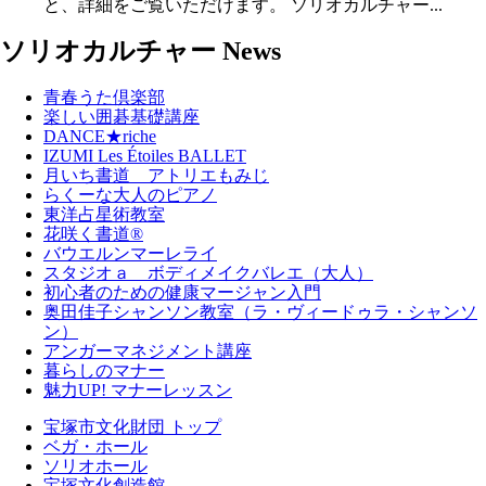
と、詳細をご覧いただけます。 ソリオカルチャー...
ソリオカルチャー News
青春うた倶楽部
楽しい囲碁基礎講座
DANCE★riche
IZUMI Les Étoiles BALLET
月いち書道 アトリエもみじ
らくーな大人のピアノ
東洋占星術教室
花咲く書道®
バウエルンマーレライ
スタジオａ ボディメイクバレエ（大人）
初心者のための健康マージャン入門
奥田佳子シャンソン教室（ラ・ヴィードゥラ・シャンソ
ン）
アンガーマネジメント講座
暮らしのマナー
魅力UP! マナーレッスン
宝塚市文化財団 トップ
ベガ・ホール
ソリオホール
宝塚文化創造館