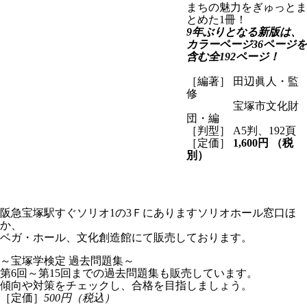
まちの魅力をぎゅっとま
とめた1冊！
9年ぶりとなる新版は、
カラーページ36ページを
含む全192ページ！
［編著］ 田辺眞人・監
修
宝塚市文化財
団・編
［判型］ A5判、192頁
［定価］
1,600円 （税
別）
阪急宝塚駅すぐソリオ1の3Ｆにありますソリオホール窓口ほ
か、
ベガ・ホール、文化創造館にて販売しております。
～宝塚学検定 過去問題集～
第6回～第15回までの過去問題集も販売しています。
傾向や対策をチェックし、合格を目指しましょう。
［定価］
500円（税込）