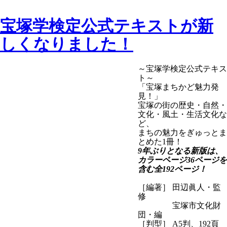
宝塚学検定公式テキストが新
しくなりました！
～宝塚学検定公式テキス
ト～
「宝塚まちかど魅力発
見！」
宝塚の街の歴史・自然・
文化・風土・生活文化な
ど、
まちの魅力をぎゅっとま
とめた1冊！
9年ぶりとなる新版は、
カラーページ36ページを
含む全192ページ！
［編著］ 田辺眞人・監
修
宝塚市文化財
団・編
［判型］ A5判、192頁