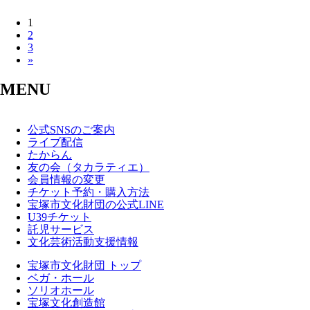
1
2
3
»
MENU
公式SNSのご案内
ライブ配信
たからん
友の会（タカラティエ）
会員情報の変更
チケット予約・購入方法
宝塚市文化財団の公式LINE
U39チケット
託児サービス
文化芸術活動支援情報
宝塚市文化財団 トップ
ベガ・ホール
ソリオホール
宝塚文化創造館