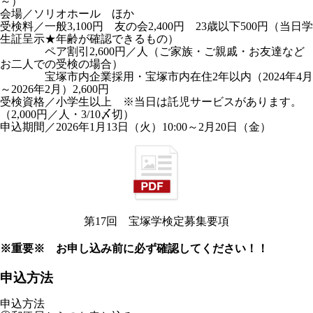
～）
会場／ソリオホール ほか
受検料／一般3,100円 友の会2,400円 23歳以下500円（当日学
生証呈示★年齢が確認できるもの）
ペア割引2,600円／人（ご家族・ご親戚・お友達など
お二人での受検の場合）
宝塚市内企業採用・宝塚市内在住2年以内（2024年4月
～2026年2月）2,600円
受検資格／小学生以上 ※当日は託児サービスがあります。
（2,000円／人・3/10〆切）
申込期間／2026年1月13日（火）10:00～2月20日（金）
第17回 宝塚学検定募集要項
※重要※ お申し込み前に必ず確認してください！！
申込方法
申込方法