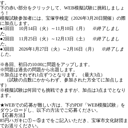
す。
下の赤い部分をクリックして、WEB模擬試験に挑戦しましょ
う！
模擬試験参加者には、宝塚学検定（2026年3月20日開催）の際
に加点します。
●1回目 10月14日（火）～11月10日（月）
※終了しまし
た。
●2回目 11月25日（火）～12月13日（土）
※終了しまし
た。
●3回目 2026年1月27日（火）～2月16日（月）
※終了しま
した。
※各回、初日の10:00に問題をアップします。
※問題は過去の問題から出題します。
※加点はそれぞれ1点ずつとなります。（最大3点）
（試験の点数にかからわず、参加された方全てに加点しま
す）
※模擬試験は何回でも挑戦できますが、加点は3点までとなり
ます。
★WEBでの応募が難しい方は、下のPDF「WEB模擬試験」を
ダウンロードし、以下の方法でご応募ください。
【応募方法】
85円ハガキに①～⑤までをご記入いただき、宝塚市文化財団ま
でお送りください。