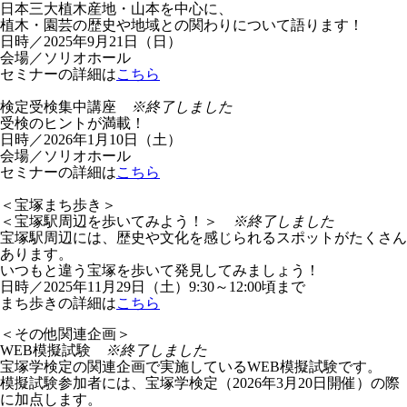
日本三大植木産地・山本を中心に、
植木・園芸の歴史や地域との関わりについて語ります！
日時／2025年9月21日（日）
会場／ソリオホール
セミナーの詳細は
こちら
検定受検集中講座
※終了しました
受検のヒントが満載！
日時／2026年1月10日（土）
会場／ソリオホール
セミナーの詳細は
こちら
＜宝塚まち歩き＞
＜宝塚駅周辺を歩いてみよう！＞
※終了しました
宝塚駅周辺には、歴史や文化を感じられるスポットがたくさん
あります。
いつもと違う宝塚を歩いて発見してみましょう！
日時／2025年11月29日（土）9:30～12:00頃まで
まち歩きの詳細は
こちら
＜その他関連企画＞
WEB模擬試験
※終了しました
宝塚学検定の関連企画で実施しているWEB模擬試験です。
模擬試験参加者には、宝塚学検定（2026年3月20日開催）の際
に加点します。