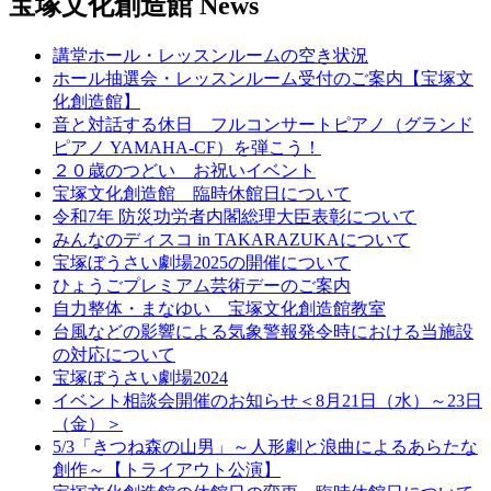
宝塚文化創造館 News
講堂ホール・レッスンルームの空き状況
ホール抽選会・レッスンルーム受付のご案内【宝塚文
化創造館】
音と対話する休日 フルコンサートピアノ（グランド
ピアノ YAMAHA-CF）を弾こう！
２０歳のつどい お祝いイベント
宝塚文化創造館 臨時休館日について
令和7年 防災功労者内閣総理大臣表彰について
みんなのディスコ in TAKARAZUKAについて
宝塚ぼうさい劇場2025の開催について
ひょうごプレミアム芸術デーのご案内
自力整体・まなゆい 宝塚文化創造館教室
台風などの影響による気象警報発令時における当施設
の対応について
宝塚ぼうさい劇場2024
イベント相談会開催のお知らせ＜8月21日（水）～23日
（金）＞
5/3「きつね森の山男」～人形劇と浪曲によるあらたな
創作～【トライアウト公演】