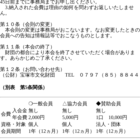
45日前までに事務局までお申し出ください。
3.納入された会費は理由の如何を問わずお返しいたしませ
ん。
第１０条（会則の変更）
本会則の変更は事務局がおこないます。なお変更したときの
会員への告知は情報誌等でおこなうものとします。
第１１条（本会の終了）
財団の都合により本会を終了させていただく場合がありま
す。あらかじめご了承ください。
第１２条（お問い合わせ先）
（公財）宝塚市文化財団 TEL ０７９７（８５）８８４４
（別表 第5条関係）
❍一般会員
△協力会員
◆賛助会員
入会金
無し
無し
無し
会費
年会費
2,000円
5,000円
1口 10,000円
資格・対象
個人
個人
法人・団体
会員期間
1年（12ヵ月）
1年（12ヵ月）
1年（12ヵ月）