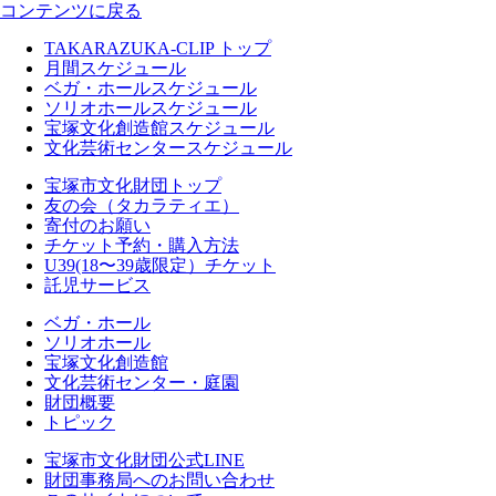
コンテンツに戻る
TAKARAZUKA-CLIP トップ
月間スケジュール
ベガ・ホールスケジュール
ソリオホールスケジュール
宝塚文化創造館スケジュール
文化芸術センタースケジュール
宝塚市文化財団トップ
友の会（タカラティエ）
寄付のお願い
チケット予約・購入方法
U39(18〜39歳限定）チケット
託児サービス
ベガ・ホール
ソリオホール
宝塚文化創造館
文化芸術センター・庭園
財団概要
トピック
宝塚市文化財団公式LINE
財団事務局へのお問い合わせ