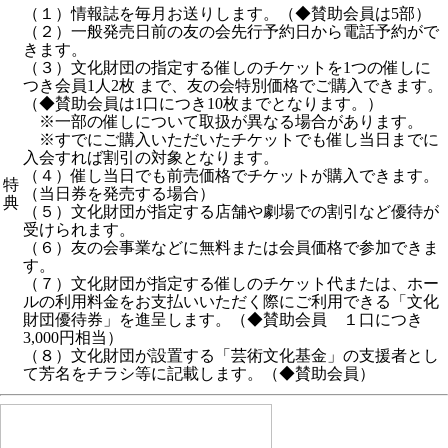
（１）情報誌を毎月お送りします。（◆賛助会員は5部）
（２）一般発売日前の友の会先行予約日から電話予約がで
きます。
（３）文化財団の指定する催しのチケットを1つの催しに
つき会員1人2枚 まで、友の会特別価格でご購入できます。
（◆賛助会員は1口につき10枚までとなります。）
※一部の催しについて取扱が異なる場合があります。
※すでにご購入いただいたチケットでも催し当日までに
入会すれば割引の対象となります。
（４）催し当日でも前売価格でチケットが購入できます。
特
（当日券を発売する場合）
典
（５）文化財団が指定する店舗や劇場での割引など優待が
受けられます。
（６）友の会事業などに無料または会員価格で参加できま
す。
（７）文化財団が指定する催しのチケット代または、ホー
ルの利用料金をお支払いいただく際にご利用できる「文化
財団優待券」を進呈します。（◆賛助会員 １口につき
3,000円相当）
（８）文化財団が設置する「芸術文化基金」の支援者とし
て芳名をチラシ等に記載します。（◆賛助会員）