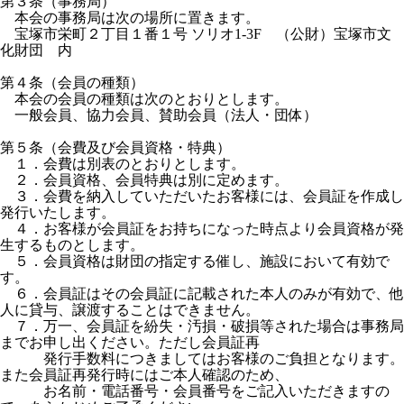
第３条（事務局）
本会の事務局は次の場所に置きます。
宝塚市栄町２丁目１番１号 ソリオ1-3F （公財）宝塚市文
化財団 内
第４条（会員の種類）
本会の会員の種類は次のとおりとします。
一般会員、協力会員、賛助会員（法人・団体）
第５条（会費及び会員資格・特典）
１．会費は別表のとおりとします。
２．会員資格、会員特典は別に定めます。
３．会費を納入していただいたお客様には、会員証を作成し
発行いたします。
４．お客様が会員証をお持ちになった時点より会員資格が発
生するものとします。
５．会員資格は財団の指定する催し、施設において有効で
す。
６．会員証はその会員証に記載された本人のみが有効で、他
人に貸与、譲渡することはできません。
７．万一、会員証を紛失・汚損・破損等された場合は事務局
までお申し出ください。ただし会員証再
発行手数料につきましてはお客様のご負担となります。
また会員証再発行時にはご本人確認のため、
お名前・電話番号・会員番号をご記入いただきますの