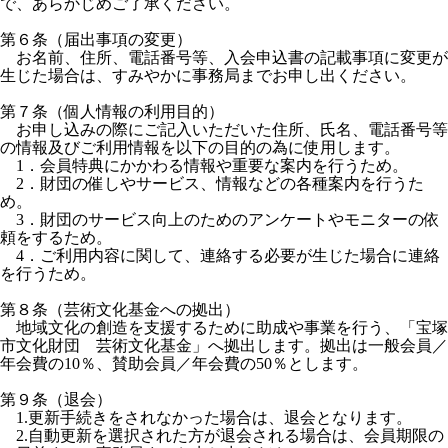
で、あらかじめご了承ください。
第６条（届出事項の変更）
お名前、住所、電話番号等、入会申込書の記載事項に変更が
生じた場合は、すみやかに事務局までお申し出ください。
第７条（個人情報の利用目的）
お申し込みの際にご記入いただいた住所、氏名、電話番号等
の情報及びご利用情報を以下の目的の為に使用します。
1．会員特典にかかわる情報や重要な案内を行うため。
2．財団の催しやサービス、情報などの各種案内を行うた
め。
3．財団のサービス向上のためのアンケートやモニターの依
頼をするため。
4．ご利用内容に関して、連絡する必要が生じた場合に連絡
を行うため。
第８条（芸術文化基金への拠出）
地域文化の創造を支援するために助成や事業を行う、「宝塚
市文化財団 芸術文化基金」へ拠出します。拠出は一般会員／
年会費の10％、賛助会員／年会費の50％とします。
第９条（退会）
1.更新手続きをされなかった場合は、退会となります。
2.自動更新を選択された方が退会される場合は、会員期限の