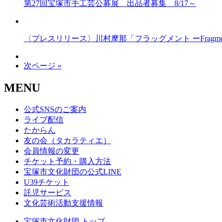
第27回宝塚市手工芸公募展 出品者募集 8/17～
〈プレスリリース〉川村摩那「フラッグメント ーFragments o
次ページ »
MENU
公式SNSのご案内
ライブ配信
たからん
友の会（タカラティエ）
会員情報の変更
チケット予約・購入方法
宝塚市文化財団の公式LINE
U39チケット
託児サービス
文化芸術活動支援情報
宝塚市文化財団 トップ