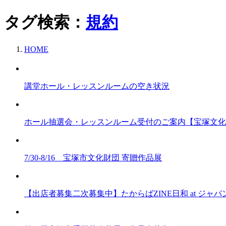
タグ検索：
規約
HOME
講堂ホール・レッスンルームの空き状況
ホール抽選会・レッスンルーム受付のご案内【宝塚文化
7/30-8/16 宝塚市文化財団 寄贈作品展
【出店者募集二次募集中】たからばZINE日和 at ジャ