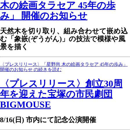
木の絵画タラセア 45年の歩
み」 開催のお知らせ
天然木を切り取り、組み合わせて嵌め込
む「象嵌(ぞうがん)」の技法で模様や風
景を描く
〈プレスリリース〉「星野尚 木の絵画タラセア 45年の歩み」
開催のお知らせ の続きを読む
〈プレスリリース〉創立30周
年を迎えた宝塚の市民劇団
BIGMOUSE
8/16(日) 市内にて記念公演開催