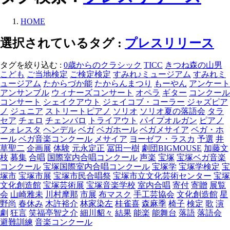
HOME
選択されているタグ :
プレスリリース
タグを絞り込む :
0歳からのクラシック
TICC
きつね森の山男
こども
ご当地検定
ご検定検定
すみれ♪ミュージアム
すみれミ
ュージアム
たからづか能
たからんまつり
もーやん
アンケート
アンサンブル
ウィナーズコンサート
オペラ
ギター
コンクール
コンサート
シェイクアウト
ジェイコブ・コーラー
ジャズピア
ノ
ジュニア
ストリートピアノ
ソリオ
ソリオ夏の落語会
タラ
セア
チェロ
チェンバロ
トライアウト
パイプオルガン
ピアノ
フォレスタ
ヘンデル
ベガ
ベガホール
ベガメサイア
ベガ・ホ
ール
ベガ音楽コンクール
メサイア
ヨーゼフ・ラスカ
予選
井
草聖二
企画展
体験
元永定正
冨田一樹
劇団BIGMOUSE
加藤文
枝
募集
合唱
国際室内合唱コンクール
声楽
宝塚
宝塚ベガ音楽
コンクール
宝塚国際室内合唱コンクール
宝塚学
宝塚学検定
宝
塚市
宝塚市展
宝塚市民合唱祭
宝塚市立文化芸術センター
宝塚
文化創造館
宝塚芸術展
宝塚音楽学校
室内合唱
寄付
寄贈
展覧
会
山崎雅未
川村摩那
市展
布マスク
手工芸協会
文化創造館
星
野尚
春休み
木許裕介
林家染左
桂雀喜
森麻季
椅子
検定
歌
演
劇
狂言
笑福亭智之介
細川貂々
結果
能楽
能舞台
落語
落語会
避難訓練
音楽コンクール