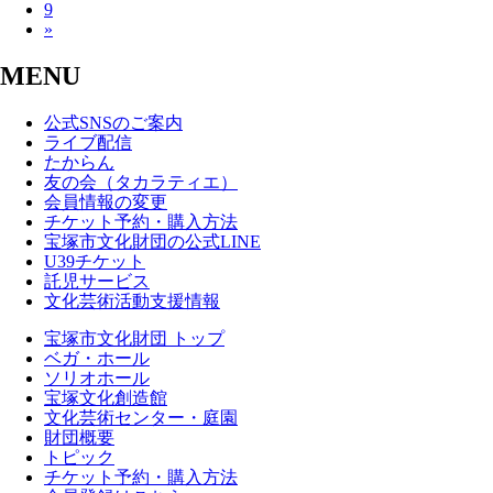
9
»
MENU
公式SNSのご案内
ライブ配信
たからん
友の会（タカラティエ）
会員情報の変更
チケット予約・購入方法
宝塚市文化財団の公式LINE
U39チケット
託児サービス
文化芸術活動支援情報
宝塚市文化財団 トップ
ベガ・ホール
ソリオホール
宝塚文化創造館
文化芸術センター・庭園
財団概要
トピック
チケット予約・購入方法