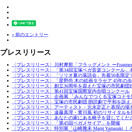
« 前のエントリー
プレスリリース
〈プレスリリース〉川村摩那「フラッグメント ーFragments o
〈プレスリリース〉「第34回宝塚ベガ音楽コンクール」
〈プレスリリース〉「ソリオ夏の落語会」先着50名限定
〈プレスリリース〉「星野尚 木の絵画タラセア 45年の
〈プレスリリース〉創立30周年を迎えた宝塚の市民劇団BI
〈プレスリリース〉第41回宝塚国際室内合唱コンクール
〈プレスリリース〉企画展 「みんなでつくる宝塚コドモ
〈プレスリリース〉宝塚の市民劇団 朗読劇で平和を訴え
〈プレスリリース〉アーティスト・元永定正と表現の場
〈プレスリリース〉遠藤真理・實川風 初のリサイタルを
〈プレスリリース〉あなたの家にある椅子を貸してくだ
〈プレスリリース〉「第45回ベガメサイア」を開催
〈プレスリリース〉特別展「山崎雅未 Mami Yamasaki ｜ An