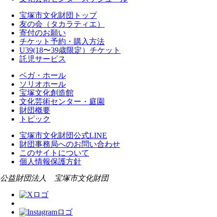
宝塚市文化財団トップ
友の会（タカラティエ）
寄付のお願い
チケット予約・購入方法
U39(18〜39歳限定）チケット
託児サービス
ベガ・ホール
ソリオホール
宝塚文化創造館
文化芸術センター・庭園
財団概要
トピック
宝塚市文化財団公式LINE
財団事務局へのお問い合わせ
このサイトについて
個人情報保護方針
公益財団法人 宝塚市文化財団