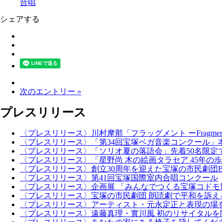
合唱
シェアする
次のエントリー »
プレスリリース
〈プレスリリース〉川村摩那「フラッグメント ーFragments o
〈プレスリリース〉「第34回宝塚ベガ音楽コンクール」
〈プレスリリース〉「ソリオ夏の落語会」先着50名限定
〈プレスリリース〉「星野尚 木の絵画タラセア 45年の
〈プレスリリース〉創立30周年を迎えた宝塚の市民劇団BI
〈プレスリリース〉第41回宝塚国際室内合唱コンクール
〈プレスリリース〉企画展 「みんなでつくる宝塚コドモ
〈プレスリリース〉宝塚の市民劇団 朗読劇で平和を訴え
〈プレスリリース〉アーティスト・元永定正と表現の場
〈プレスリリース〉遠藤真理・實川風 初のリサイタルを