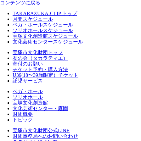
コンテンツに戻る
TAKARAZUKA-CLIP トップ
月間スケジュール
ベガ・ホールスケジュール
ソリオホールスケジュール
宝塚文化創造館スケジュール
文化芸術センタースケジュール
宝塚市文化財団トップ
友の会（タカラティエ）
寄付のお願い
チケット予約・購入方法
U39(18〜39歳限定）チケット
託児サービス
ベガ・ホール
ソリオホール
宝塚文化創造館
文化芸術センター・庭園
財団概要
トピック
宝塚市文化財団公式LINE
財団事務局へのお問い合わせ