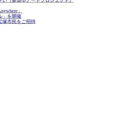
さい（参加型アートプロジェクト）
ywhere」
ル」を開催
宝塚市民をご招待