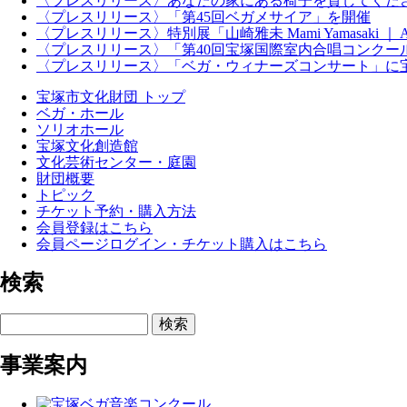
〈プレスリリース〉あなたの家にある椅子を貸してくだ
〈プレスリリース〉「第45回ベガメサイア」を開催
〈プレスリリース〉特別展「山崎雅未 Mami Yamasaki ｜ An
〈プレスリリース〉「第40回宝塚国際室内合唱コンクー
〈プレスリリース〉「ベガ・ウィナーズコンサート」に
宝塚市文化財団 トップ
ベガ・ホール
ソリオホール
宝塚文化創造館
文化芸術センター・庭園
財団概要
トピック
チケット予約・購入方法
会員登録はこちら
会員ページログイン・チケット購入はこちら
検索
検索
事業案内