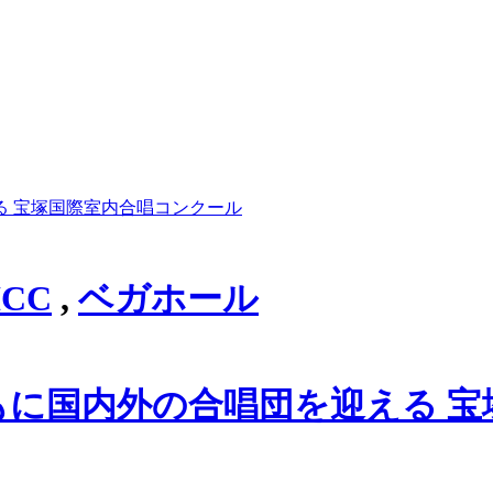
る 宝塚国際室内合唱コンクール
ICC
,
ベガホール
に国内外の合唱団を迎える 宝