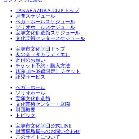
TAKARAZUKA-CLIP トップ
月間スケジュール
ベガ・ホールスケジュール
ソリオホールスケジュール
宝塚文化創造館スケジュール
文化芸術センタースケジュール
宝塚市文化財団トップ
友の会（タカラティエ）
寄付のお願い
チケット予約・購入方法
U39(18〜39歳限定）チケット
託児サービス
ベガ・ホール
ソリオホール
宝塚文化創造館
文化芸術センター・庭園
財団概要
トピック
宝塚市文化財団公式LINE
財団事務局へのお問い合わせ
このサイトについて