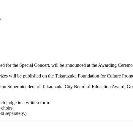
d）
ted for the Special Concert, will be announced at the Awarding Ceremo
r prizes will be published on the Takarazuka Foundation for Culture Prom
n Superintendent of Takarazuka City Board of Education Award, Gold 
ach judge in a written form.
 choirs.
ld separately.)