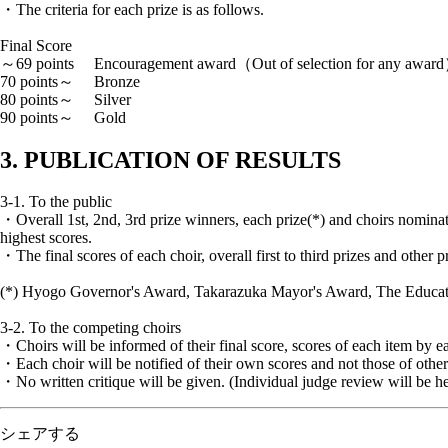
・The criteria for each prize is as follows.
Final Score
～69 points Encouragement award（Out of selection for any awar
70 points～ Bronze
80 points～ Silver
90 points～ Gold
3. PUBLICATION OF RESULTS
3-1. To the public
・Overall 1st, 2nd, 3rd prize winners, each prize(*) and choirs nomina
highest scores.
・The final scores of each choir, overall first to third prizes and othe
(*) Hyogo Governor's Award, Takarazuka Mayor's Award, The Educatio
3-2. To the competing choirs
・Choirs will be informed of their final score, scores of each item by e
・Each choir will be notified of their own scores and not those of other
・No written critique will be given. (Individual judge review will be he
シェアする