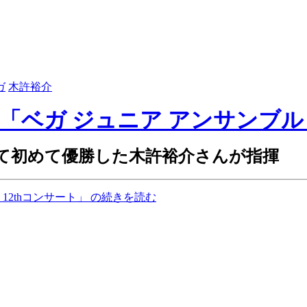
ガ
木許裕介
）「ベガ ジュニア アンサンブル
て初めて優勝した木許裕介さんが指揮
12thコンサート」 の続きを読む