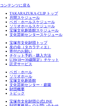
コンテンツに戻る
TAKARAZUKA-CLIP トップ
月間スケジュール
ベガ・ホールスケジュール
ソリオホールスケジュール
宝塚文化創造館スケジュール
文化芸術センタースケジュール
宝塚市文化財団トップ
友の会（タカラティエ）
寄付のお願い
チケット予約・購入方法
U39(18〜39歳限定）チケット
託児サービス
ベガ・ホール
ソリオホール
宝塚文化創造館
文化芸術センター・庭園
財団概要
トピック
宝塚市文化財団公式LINE
財団事務局へのお問い合わせ