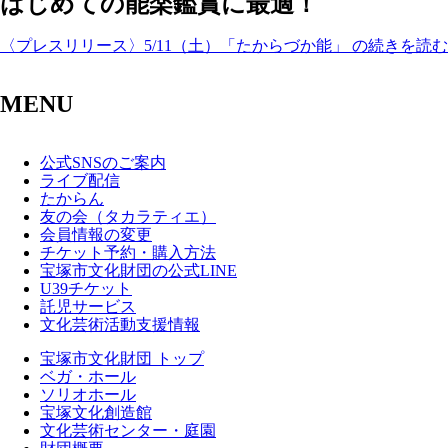
はじめての能楽鑑賞に最適！
〈プレスリリース〉5/11（土）「たからづか能」 の続きを読む
MENU
公式SNSのご案内
ライブ配信
たからん
友の会（タカラティエ）
会員情報の変更
チケット予約・購入方法
宝塚市文化財団の公式LINE
U39チケット
託児サービス
文化芸術活動支援情報
宝塚市文化財団 トップ
ベガ・ホール
ソリオホール
宝塚文化創造館
文化芸術センター・庭園