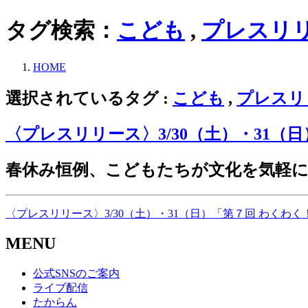
タグ検索：
こども
,
プレスリ
HOME
選択されているタグ :
こども
,
プレスリ
〈プレスリリース〉3/30（土）・31
春休み恒例、こどもたちが文化を気軽
〈プレスリリース〉3/30（土）・31（日）「第７回 わくわ
MENU
公式SNSのご案内
ライブ配信
たからん