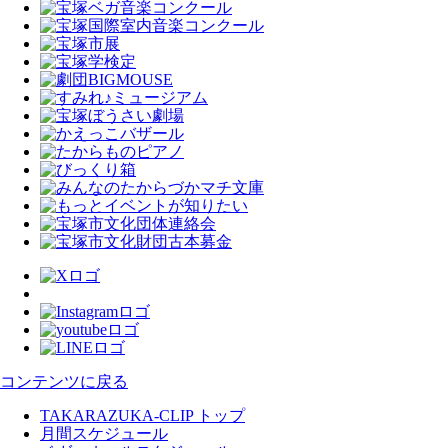
コンテンツに戻る
TAKARAZUKA-CLIP トップ
月間スケジュール