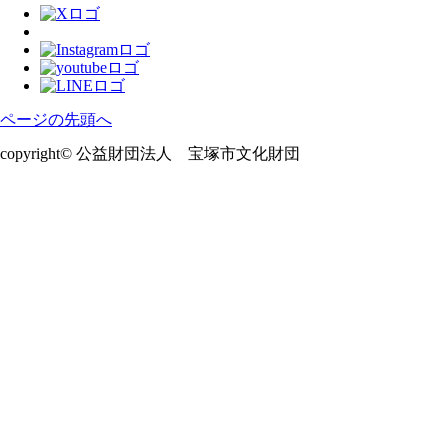
ページの先頭へ
copyright© 公益財団法人 宝塚市文化財団