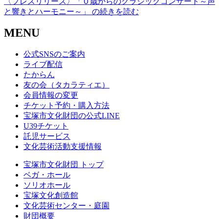
〈プレスリリース〉「０歳からのクラシックコンサート～声
と響きとハーモニー～」 の続きを読む
MENU
公式SNSのご案内
ライブ配信
たからん
友の会（タカラティエ）
会員情報の変更
チケット予約・購入方法
宝塚市文化財団の公式LINE
U39チケット
託児サービス
文化芸術活動支援情報
宝塚市文化財団 トップ
ベガ・ホール
ソリオホール
宝塚文化創造館
文化芸術センター・庭園
財団概要