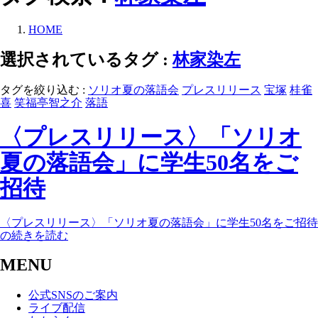
HOME
選択されているタグ :
林家染左
タグを絞り込む :
ソリオ夏の落語会
プレスリリース
宝塚
桂雀
喜
笑福亭智之介
落語
〈プレスリリース〉「ソリオ
夏の落語会」に学生50名をご
招待
〈プレスリリース〉「ソリオ夏の落語会」に学生50名をご招待
の続きを読む
MENU
公式SNSのご案内
ライブ配信