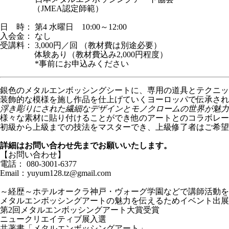
（JMEA認定師範）
日 時： 第4 水曜日 10:00～12:00
入会金： なし
受講料： 3,000円／回 （教材費は別途必要）
体験あり（教材費込み2,000円程度）
*事前にお申込みください
銀色のメタルエンボッシングシートに、専用の道具とテクニッ
装飾的な模様を施し作品を仕上げていくヨーロッパで伝承され
浮き彫りにされた繊細なデザインとモノクロームの世界が魅力
様々な素材に貼り付けることができ他のアートとのコラボレー
初級から上級までの技法をマスターでき、上級修了者はご希望
詳細はお問い合わせ先までお願いいたします。
【お問い合わせ】
電話： 080-3001-6377
Email：yuyum128.tz@gmail.com
～経歴～ホテルオークラ神戸・ヴォーグ学園などで講師活動を
メタルエンボッシングアートの魅力を伝えるためイベント出展
第2回メタルエンボッシングアート大賞受賞
ニュークリエイティブ展入選
共著書「メタルエンボッシングアート」