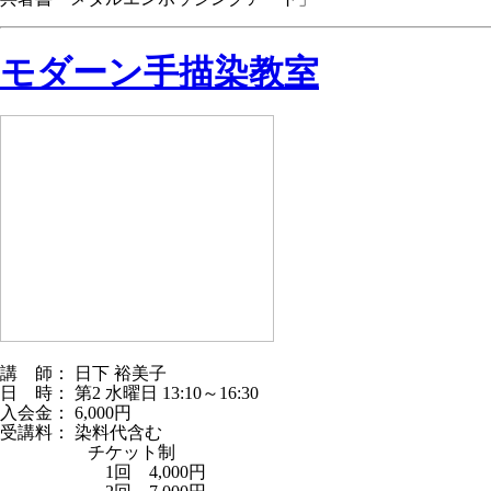
モダーン手描染教室
講 師： 日下 裕美子
日 時： 第2 水曜日 13:10～16:30
入会金： 6,000円
受講料： 染料代含む
チケット制
1回 4,000円