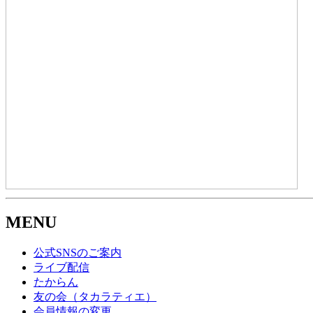
MENU
公式SNSのご案内
ライブ配信
たからん
友の会（タカラティエ）
会員情報の変更