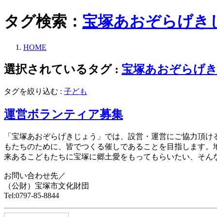
タグ検索：
宝塚あおぞらげき
HOME
選択されているタグ :
宝塚あおぞらげ
タグを絞り込む :
子ども
運営ボランティア募集
「宝塚あおぞらげきじょう」では、設営・運営にご協力頂け
もたちのために、皆でつくる催しであることを目指します。
来あるこどもたちに宝塚に郷土愛をもってもらいたい、そん
お問い合わせ先／
（公財）宝塚市文化財団
Tel:0797-85-8844