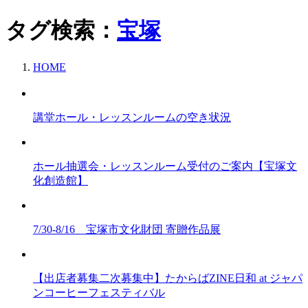
タグ検索：
宝塚
HOME
講堂ホール・レッスンルームの空き状況
ホール抽選会・レッスンルーム受付のご案内【宝塚文
化創造館】
7/30-8/16 宝塚市文化財団 寄贈作品展
【出店者募集二次募集中】たからばZINE日和 at ジャパ
ンコーヒーフェスティバル