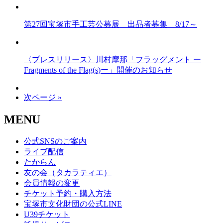
第27回宝塚市手工芸公募展 出品者募集 8/17～
〈プレスリリース〉川村摩那「フラッグメント ー
Fragments of the Flag(s)ー」開催のお知らせ
次ページ »
MENU
公式SNSのご案内
ライブ配信
たからん
友の会（タカラティエ）
会員情報の変更
チケット予約・購入方法
宝塚市文化財団の公式LINE
U39チケット