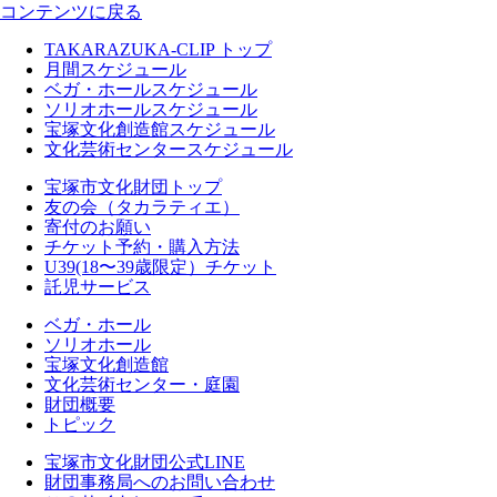
コンテンツに戻る
TAKARAZUKA-CLIP トップ
月間スケジュール
ベガ・ホールスケジュール
ソリオホールスケジュール
宝塚文化創造館スケジュール
文化芸術センタースケジュール
宝塚市文化財団トップ
友の会（タカラティエ）
寄付のお願い
チケット予約・購入方法
U39(18〜39歳限定）チケット
託児サービス
ベガ・ホール
ソリオホール
宝塚文化創造館
文化芸術センター・庭園
財団概要
トピック
宝塚市文化財団公式LINE
財団事務局へのお問い合わせ