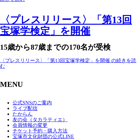
〈プレスリリース〉「第13回
宝塚学検定」を開催
15歳から87歳までの170名が受検
〈プレスリリース〉「第13回宝塚学検定」を開催 の続きを読
む
MENU
公式SNSのご案内
ライブ配信
たからん
友の会（タカラティエ）
会員情報の変更
チケット予約・購入方法
宝塚市文化財団の公式LINE