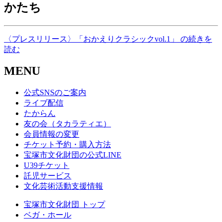
かたち
〈プレスリリース〉「おかえりクラシックvol.1」 の続きを
読む
MENU
公式SNSのご案内
ライブ配信
たからん
友の会（タカラティエ）
会員情報の変更
チケット予約・購入方法
宝塚市文化財団の公式LINE
U39チケット
託児サービス
文化芸術活動支援情報
宝塚市文化財団 トップ
ベガ・ホール