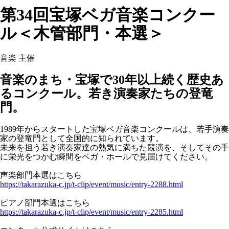
第34回宝塚ベガ音楽コンクー
ル＜木管部門・本選＞
音楽
主催
音楽のまち・宝塚で30年以上続く歴史あ
るコンクール。若き演奏家たちの登竜
門。
1989年からスタートした宝塚ベガ音楽コンクールは、若手演奏
家の登竜門として全国的に知られています。
未来を担う若き演奏家達の熱気に満ちた競演を、そしてその手
に栄光をつかむ瞬間をベガ・ホールで見届けてください。
声楽部門本選はこちら
https://takarazuka-c.jp/t-clip/event/music/entry-2288.html
ピアノ部門本選はこちら
https://takarazuka-c.jp/t-clip/event/music/entry-2285.html