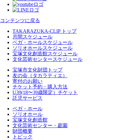
コンテンツに戻る
TAKARAZUKA-CLIP トップ
月間スケジュール
ベガ・ホールスケジュール
ソリオホールスケジュール
宝塚文化創造館スケジュール
文化芸術センタースケジュール
宝塚市文化財団トップ
友の会（タカラティエ）
寄付のお願い
チケット予約・購入方法
U39(18〜39歳限定）チケット
託児サービス
ベガ・ホール
ソリオホール
宝塚文化創造館
文化芸術センター・庭園
財団概要
トピック