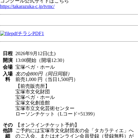
コンクール公式サイトはこちら
https://takarazuka-c.jp/tvmc/
チラシPDF1
日程
2026年9月12日(土)
開演
13:00開始（開場12:30）
会場
宝塚ベガ・ホール
入場
友の会800円（同日同額）
料
前売1,000 円（当日1,500円）
【前売販売所】
宝塚市文化財団
宝塚ベガ・ホール
宝塚文化創造館
宝塚市立文化芸術センター
ローソンチケット（Lコード=51399）
その
【オンラインチケット予約】
他詳
ご予約には宝塚市文化財団友の会「タカラティエ」へ
細
のご入会、またはオンライン会員登録（登録無料）が