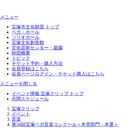
メニュー
宝塚市文化財団 トップ
ベガ・ホール
ソリオホール
宝塚文化創造館
文化芸術センター・庭園
財団概要
トピック
チケット予約・購入方法
会員登録はこちら
会員ページログイン・チケット購入はこちら
メニューを閉じる
イベント情報 宝塚クリップ トップ
月間スケジュール
宝塚クリップ
イベント
音楽
第34回宝塚ベガ音楽コンクール＜木管部門・本選＞