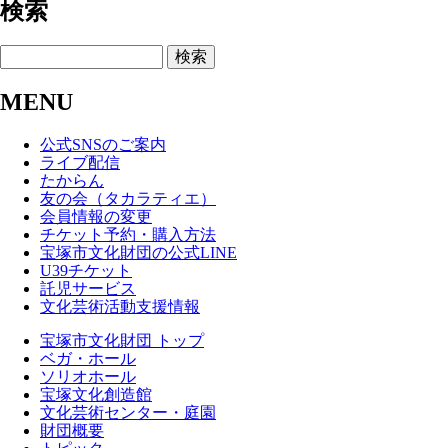
検索
検索
MENU
公式SNSのご案内
ライブ配信
たからん
友の会（タカラティエ）
会員情報の変更
チケット予約・購入方法
宝塚市文化財団の公式LINE
U39チケット
託児サービス
文化芸術活動支援情報
宝塚市文化財団 トップ
ベガ・ホール
ソリオホール
宝塚文化創造館
文化芸術センター・庭園
財団概要