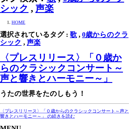
シック
,
声楽
HOME
選択されているタグ :
歌
,
0歳からのクラ
シック
,
声楽
〈プレスリリース〉「０歳か
らのクラシックコンサート～
声と響きとハーモニー～」
うたの世界をたのしもう！
〈プレスリリース〉「０歳からのクラシックコンサート～声と
響きとハーモニー～」 の続きを読む
MENU