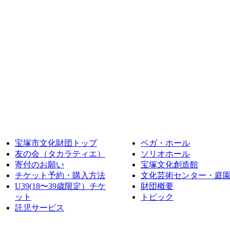
宝塚市文化財団トップ
ベガ・ホール
友の会（タカラティエ）
ソリオホール
寄付のお願い
宝塚文化創造館
チケット予約・購入方法
文化芸術センター・庭
U39(18〜39歳限定）チケ
財団概要
ット
トピック
託児サービス