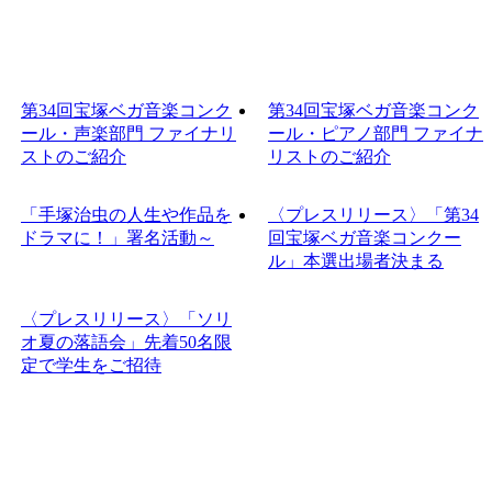
第34回宝塚ベガ音楽コンク
第34回宝塚ベガ音楽コンク
ール・声楽部門 ファイナリ
ール・ピアノ部門 ファイナ
ストのご紹介
リストのご紹介
「手塚治虫の人生や作品を
〈プレスリリース〉「第34
ドラマに！」署名活動～
回宝塚ベガ音楽コンクー
ル」本選出場者決まる
〈プレスリリース〉「ソリ
オ夏の落語会」先着50名限
定で学生をご招待