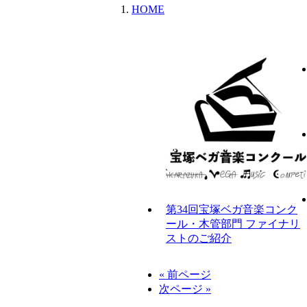
HOME
第34回宝塚ベガ音楽コンク
ール・木管部門 ファイナリ
ストのご紹介
« 前ページ
次ページ »