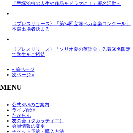
「手塚治虫の人生や作品をドラマに！」署名活動～
〈プレスリリース〉「第34回宝塚ベガ音楽コンクール」
本選出場者決まる
〈プレスリリース〉「ソリオ夏の落語会」先着50名限定
で学生をご招待
« 前ページ
次ページ »
MENU
公式SNSのご案内
ライブ配信
たからん
友の会（タカラティエ）
会員情報の変更
チケット予約・購入方法