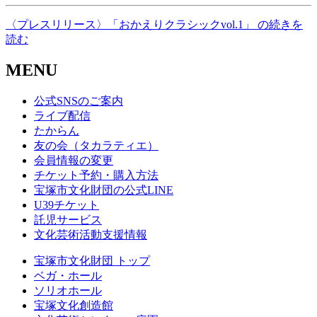
〈プレスリリース〉「おかえりクラシックvol.1」 の続きを
読む
MENU
公式SNSのご案内
ライブ配信
たからん
友の会（タカラティエ）
会員情報の変更
チケット予約・購入方法
宝塚市文化財団の公式LINE
U39チケット
託児サービス
文化芸術活動支援情報
宝塚市文化財団 トップ
ベガ・ホール
ソリオホール
宝塚文化創造館