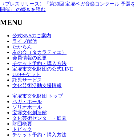
〈プレスリリース〉「第30回 宝塚ベガ音楽コンクール 予選を
開催」 の続きを読む
MENU
公式SNSのご案内
ライブ配信
たからん
友の会（タカラティエ）
会員情報の変更
チケット予約・購入方法
宝塚市文化財団の公式LINE
U39チケット
託児サービス
文化芸術活動支援情報
宝塚市文化財団 トップ
ベガ・ホール
ソリオホール
宝塚文化創造館
文化芸術センター・庭園
財団概要
トピック
チケット予約・購入方法