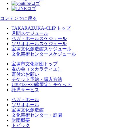
コンテンツに戻る
TAKARAZUKA-CLIP トップ
月間スケジュール
ベガ・ホールスケジュール
ソリオホールスケジュール
宝塚文化創造館スケジュール
文化芸術センタースケジュール
宝塚市文化財団トップ
友の会（タカラティエ）
寄付のお願い
チケット予約・購入方法
U39(18〜39歳限定）チケット
託児サービス
ベガ・ホール
ソリオホール
宝塚文化創造館
文化芸術センター・庭園
財団概要
トピック