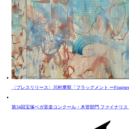
〈プレスリリース〉川村摩那「フラッグメント ーFragments o
第34回宝塚ベガ音楽コンクール・木管部門 ファイナリ