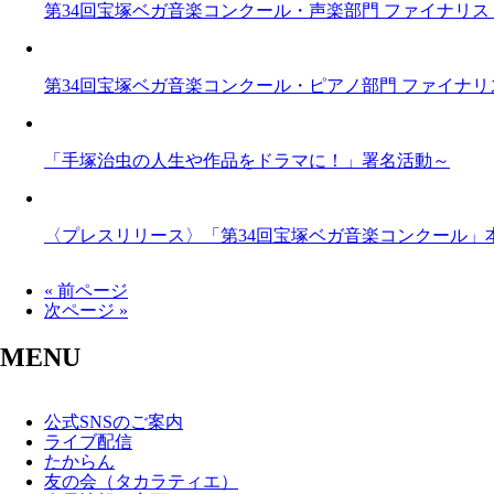
第34回宝塚ベガ音楽コンクール・声楽部門 ファイナリ
第34回宝塚ベガ音楽コンクール・ピアノ部門 ファイナ
「手塚治虫の人生や作品をドラマに！」署名活動～
〈プレスリリース〉「第34回宝塚ベガ音楽コンクール」
« 前ページ
次ページ »
MENU
公式SNSのご案内
ライブ配信
たからん
友の会（タカラティエ）