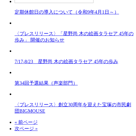
定期休館日の導入について（令和9年4月1日～）
〈プレスリリース〉「星野尚 木の絵画タラセア 45年の
歩み」 開催のお知らせ
7/17-8/23 星野尚 木の絵画タラセア 45年の歩み
第34回予選結果（声楽部門）
〈プレスリリース〉創立30周年を迎えた宝塚の市民劇
団BIGMOUSE
« 前ページ
次ページ »