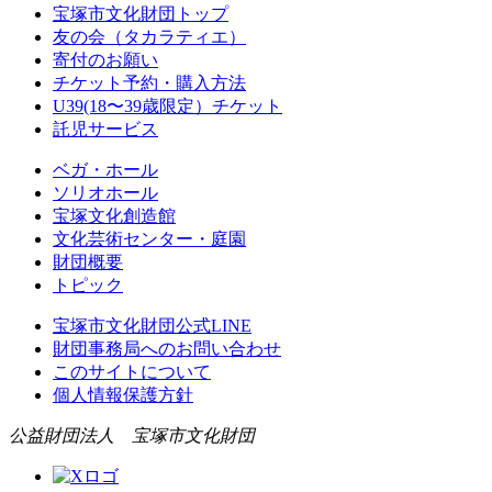
宝塚市文化財団トップ
友の会（タカラティエ）
寄付のお願い
チケット予約・購入方法
U39(18〜39歳限定）チケット
託児サービス
ベガ・ホール
ソリオホール
宝塚文化創造館
文化芸術センター・庭園
財団概要
トピック
宝塚市文化財団公式LINE
財団事務局へのお問い合わせ
このサイトについて
個人情報保護方針
公益財団法人 宝塚市文化財団