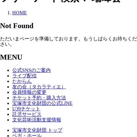
HOME
Not Found
ただいまページを準備しております。もうしばらくお待ちくだ
さい。
MENU
公式SNSのご案内
ライブ配信
たからん
友の会（タカラティエ）
会員情報の変更
チケット予約・購入方法
宝塚市文化財団の公式LINE
U39チケット
託児サービス
文化芸術活動支援情報
宝塚市文化財団 トップ
ベガ・ホール